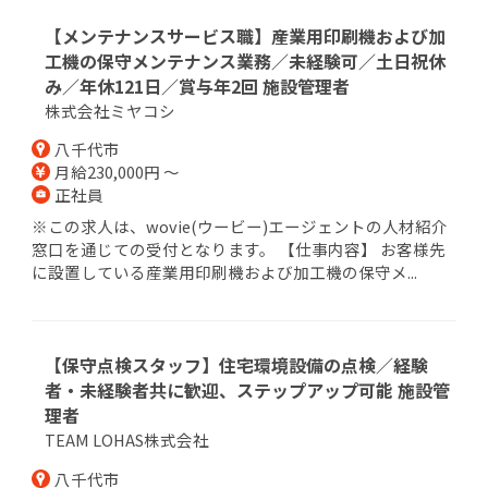
【メンテナンスサービス職】産業用印刷機および加
工機の保守メンテナンス業務／未経験可／⼟⽇祝休
み／年休121日／賞与年2回 施設管理者
株式会社ミヤコシ
八千代市
月給230,000円 ～
正社員
※この求人は、wovie(ウービー)エージェントの人材紹介
窓口を通じての受付となります。 【仕事内容】 お客様先
に設置している産業用印刷機および加工機の保守メ...
【保守点検スタッフ】住宅環境設備の点検／経験
者・未経験者共に歓迎、ステップアップ可能 施設管
理者
TEAM LOHAS株式会社
八千代市