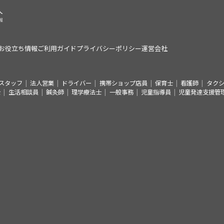
お役立ち情報
ご利用ガイド
プライバシーポリシー
運営会社
スタッフ
法人営業
ドライバー
携帯ショップ店員
保育士
看護師
タク
士
生活相談員
鍼灸師
理学療法士
一般事務
児童指導員
児童発達支援管