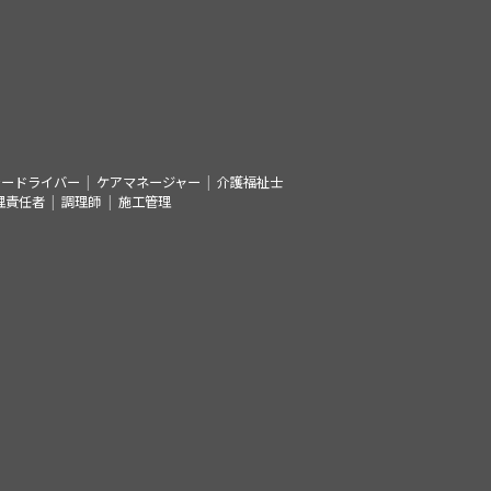
シードライバー
ケアマネージャー
介護福祉士
理責任者
調理師
施工管理