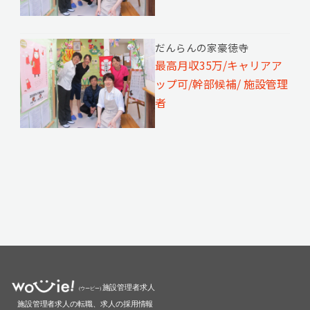
だんらんの家豪徳寺
最高月収35万/キャリアア
ップ可/幹部候補/ 施設管理
者